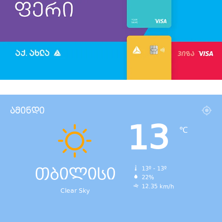
ამინდი
13
℃
თბილისი
13º - 13º
22%
12.35 km/h
Clear Sky