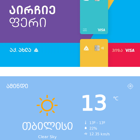
ამინდი
13
℃
თბილისი
13º - 13º
22%
12.35 km/h
Clear Sky