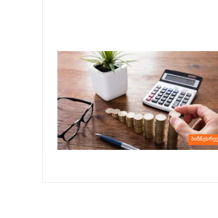
ბიზნესრე