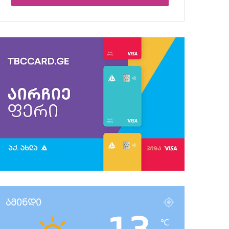
ამინდი
℃