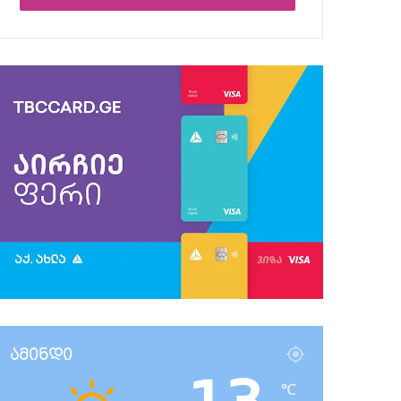
ამინდი
℃