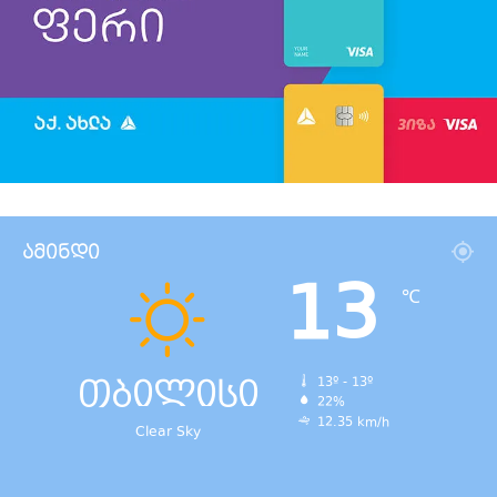
ამინდი
13
℃
თბილისი
13º - 13º
22%
12.35 km/h
Clear Sky