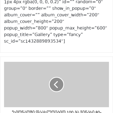
1px 4px rgba(0, 0, 0, 0.2)” id=”” random=”0″
group=”0″ border=”” show_in_popup=”0″
album_cover=”” album_cover_width=”200″
album_cover_height=”200″
popup_width=”800″ popup_max_height=”600″
popup_title=”Gallery” type=”fancy”
sc_id=”sc1432889893534″]
"სიღნაღში დაახლოებით 100 ჰა ვენახი 80-