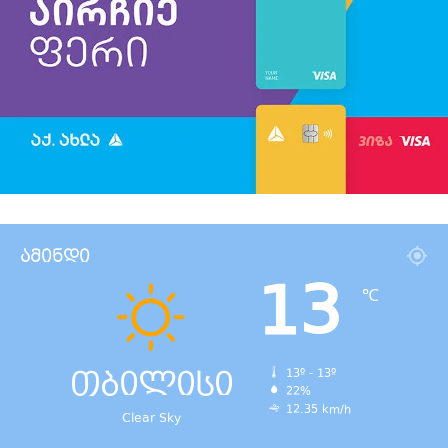
ამინდი
13
℃
თბილისი
13º - 13º
22%
12.35 km/h
Clear Sky