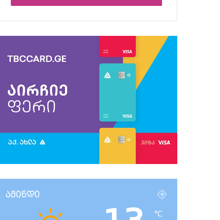
ამინდი
℃