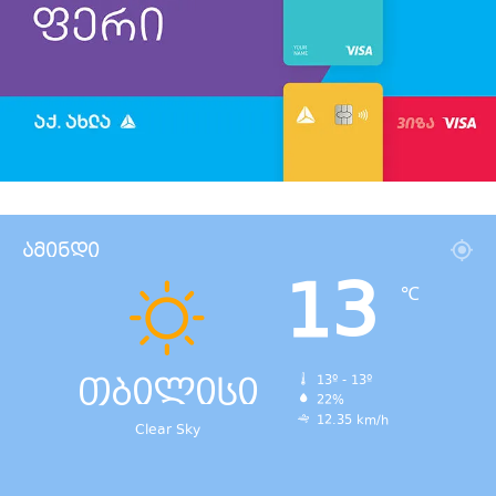
ამინდი
13
℃
თბილისი
13º - 13º
22%
12.35 km/h
Clear Sky