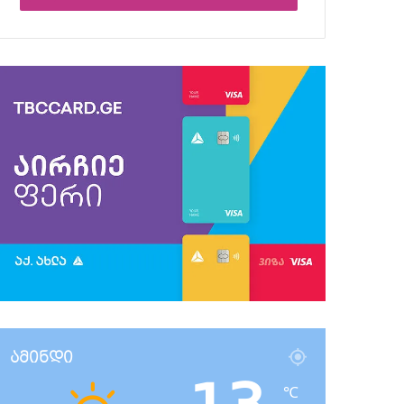
ამინდი
℃