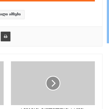
კლავჲშები
ზემოთ/
ქვემოთ,
ხალი ამბები
ხმის
დონის
ება
ამობეჭვდა
მოსამატებლა
ან
მოსაკლებად.