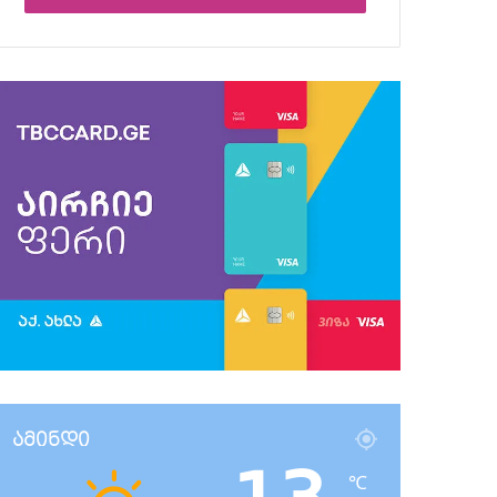
ამინდი
℃