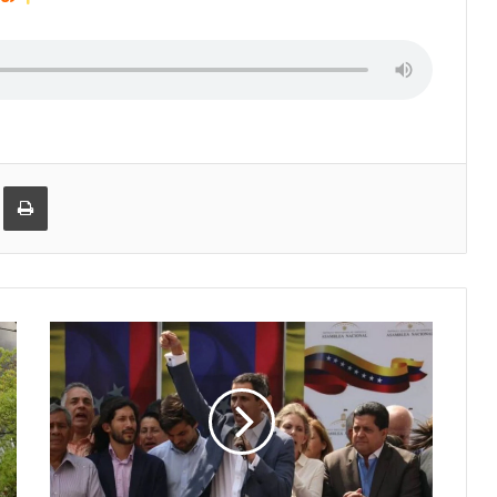
er
ეილზე გაზიარება
ამობეჭვდა