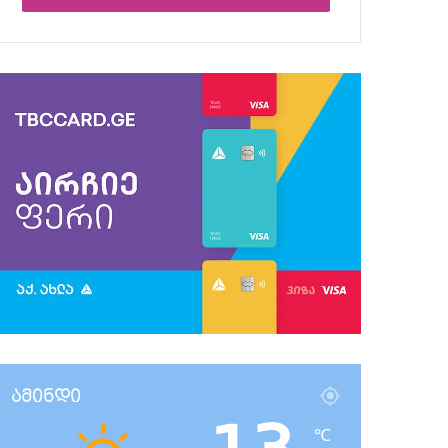
ამინდი
℃