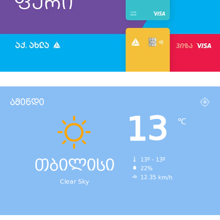
ამინდი
13
℃
თბილისი
13º - 13º
22%
12.35 km/h
Clear Sky