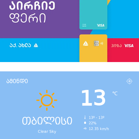
ამინდი
13
℃
თბილისი
13º - 13º
22%
12.35 km/h
Clear Sky