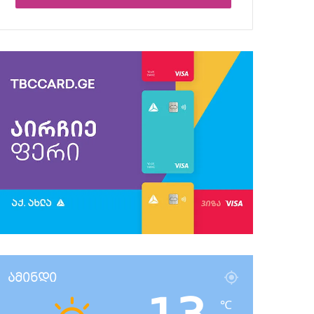
ამინდი
℃