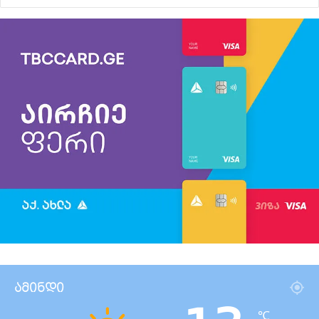
ამინდი
℃