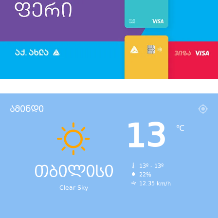
ამინდი
13
℃
თბილისი
13º - 13º
22%
12.35 km/h
Clear Sky