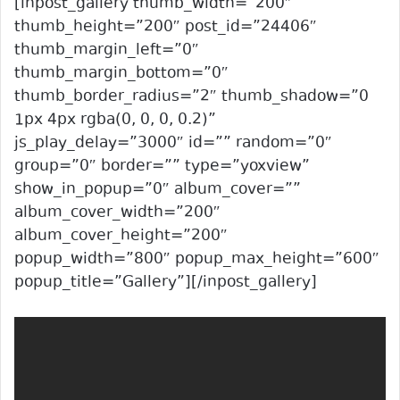
[inpost_gallery thumb_width=”200″
thumb_height=”200″ post_id=”24406″
thumb_margin_left=”0″
thumb_margin_bottom=”0″
thumb_border_radius=”2″ thumb_shadow=”0
1px 4px rgba(0, 0, 0, 0.2)”
js_play_delay=”3000″ id=”” random=”0″
group=”0″ border=”” type=”yoxview”
show_in_popup=”0″ album_cover=””
album_cover_width=”200″
album_cover_height=”200″
popup_width=”800″ popup_max_height=”600″
popup_title=”Gallery”][/inpost_gallery]