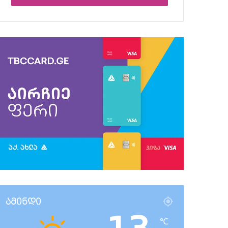
ამინდი
℃