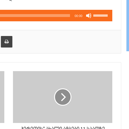
გამოიყენეთ
00:00
კლავჲშები
ზემოთ/
ქვემოთ,
ება
ამობეჭვდა
ხმის
დონის
მოსამატებლა
ან
მოსაკლებად.