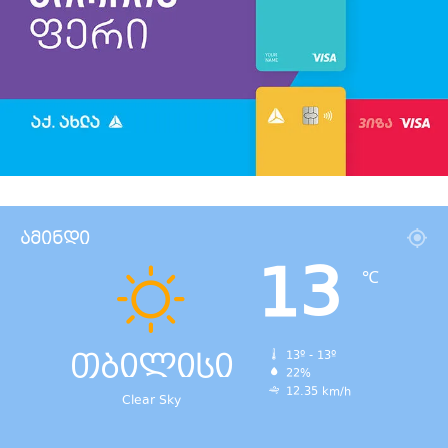
ამინდი
13
℃
თბილისი
13º - 13º
22%
12.35 km/h
Clear Sky