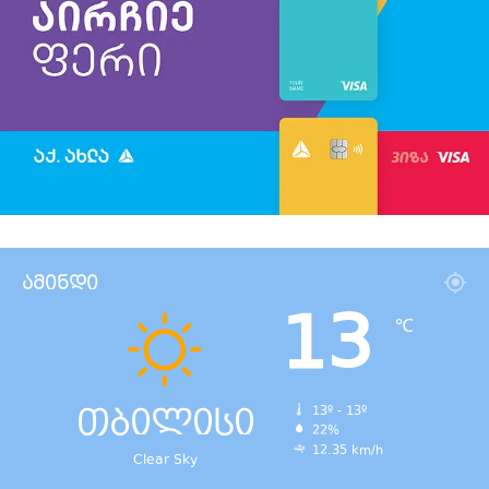
ამინდი
13
℃
თბილისი
13º - 13º
22%
12.35 km/h
Clear Sky