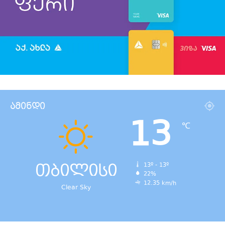
ამინდი
13
℃
თბილისი
13º - 13º
22%
12.35 km/h
Clear Sky