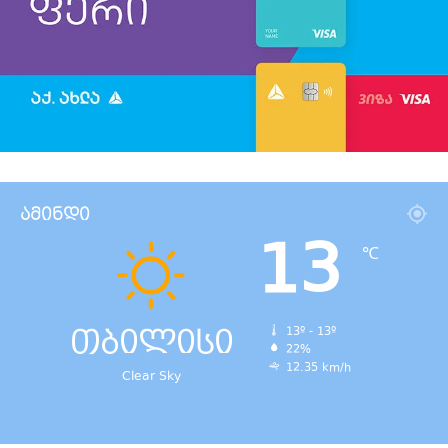
ამინდი
13
℃
თბილისი
13º - 13º
22%
12.35 km/h
Clear Sky