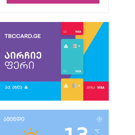
ამინდი
℃