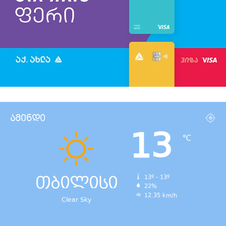
ამინდი
13
℃
თბილისი
13º - 13º
22%
12.35 km/h
Clear Sky