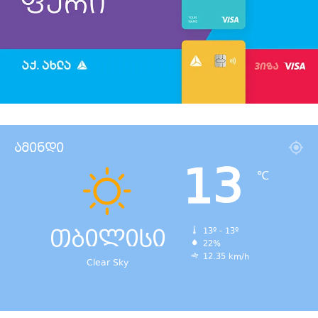
ამინდი
13
℃
თბილისი
13º - 13º
22%
12.35 km/h
Clear Sky