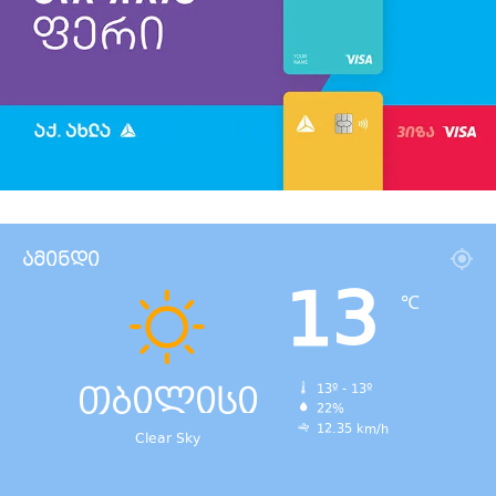
ამინდი
13
℃
თბილისი
13º - 13º
22%
12.35 km/h
Clear Sky