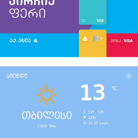
ამინდი
13
℃
თბილისი
13º - 13º
22%
12.35 km/h
Clear Sky