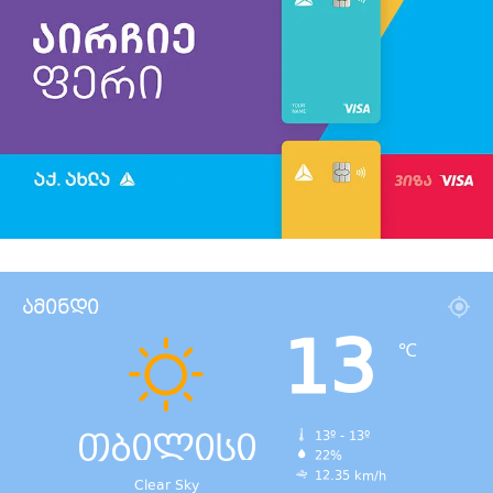
ამინდი
13
℃
თბილისი
13º - 13º
22%
12.35 km/h
Clear Sky