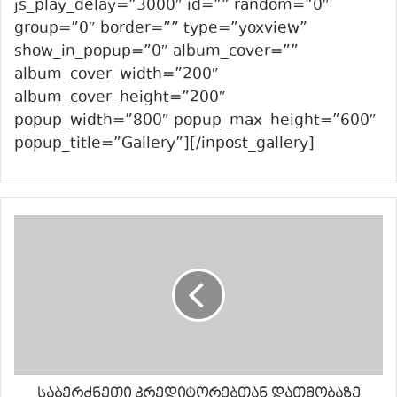
js_play_delay=”3000″ id=”” random=”0″
group=”0″ border=”” type=”yoxview”
show_in_popup=”0″ album_cover=””
album_cover_width=”200″
album_cover_height=”200″
popup_width=”800″ popup_max_height=”600″
popup_title=”Gallery”][/inpost_gallery]
საბერძნეთი კრედიტორებთან დათმობაზე