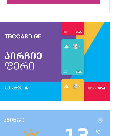
ამინდი
℃