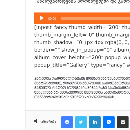
“ახალგაზრდების პრობლემები და გამო
აუდიო
00:00
დამკვრელი
[inpost_fancy thumb_width=”200″ t
thumb_margin_left=”0″ thumb_margi
thumb_shadow=”0 1px 4px rgba(0, 0, 
border=”” show_in_popup=”0″ album
album_cover_height=”200″ popup_w
popup_title=”Gallery” type=”fancy”
ჰერეთის რადიობლოგების მომზადება შესაძლებე
მხარდაჭერით, რომელიც შვედეთის საერთაშორისო გ
გაწეული. რადიო ბლოგების შინაარსზე პასუხისმგე
შეიძლება არ ემთხვეოდეს შვედეთის საერთაშორისო
თანამშრომლობის ფონდის შეხედულებებს.
Facebook
Twitter
LinkedIn
Messenger
მეილზე გაზიარ
გაზიარება