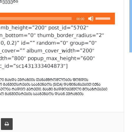
წვევები”
გამოიყენეთ
00:00
კლავჲშები
humb_height=”200″ post_id=”5702″
ზემოთ/
n_bottom=”0″ thumb_border_radius=”2″
ქვემოთ,
0, 0.2)” id=”” random=”0″ group=”0″
ხმის
_cover=”” album_cover_width=”200″
დონის
idth=”800″ popup_max_height=”600″
მოსამატებლა
 sc_id=”sc1431333404873″]
ან
მოსაკლებად.
ლი გახდა ევრაზიის თანამშრომლობის ფონდის
ანვითარების სააგენტოს (SIDA) დაფინანსებით იქნა
ბელია რადიო ჰერეთი. მასში გადმოცემული მოსაზრებები
 განვითარების სააგენტოს და/ან ევრაზიის
ება
ამობეჭვდა