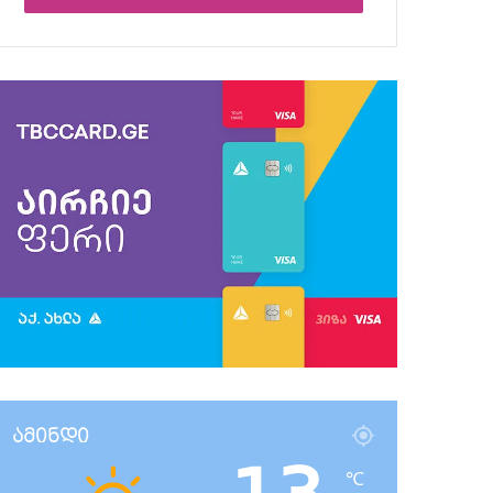
ამინდი
℃