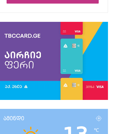
ამინდი
℃