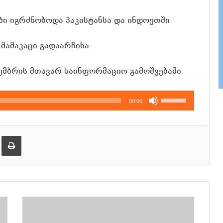
ბი იგრძნობოდა პაკისტანსა და ინდოეთში
მამაკაცი გადაარჩინა
კემბრის მთავარ საინფორმაციო გამოშვებაში
გამოიყენეთ
00:00
კლავჲშები
ზემოთ/
ქვემოთ,
ება
ამობეჭვდა
ხმის
დონის
მოსამატებლა
ან
მოსაკლებად.