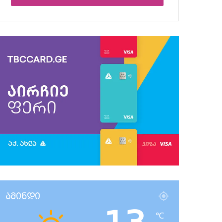
ამინდი
℃