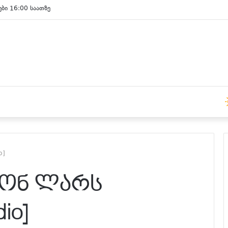
ები 16:00 საათზე
o]
იონ ლარს
io]