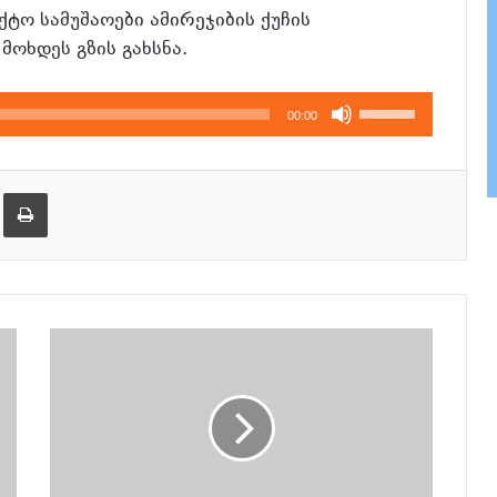
ტო სამუშაოები ამირეჯიბის ქუჩის
ოხდეს გზის გახსნა.
გამოიყენეთ
00:00
კლავჲშები
ზემოთ/
ქვემოთ,
ება
ამობეჭვდა
ხმის
დონის
მოსამატებლა
ან
მოსაკლებად.