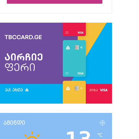
ამინდი
℃