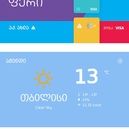
ამინდი
13
℃
თბილისი
13º - 13º
22%
12.35 km/h
Clear Sky