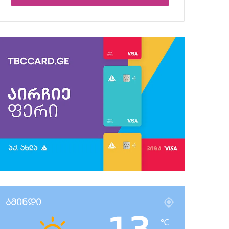
ამინდი
℃