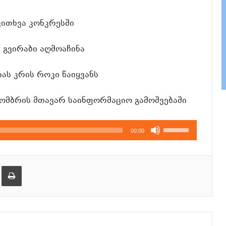
ითხვა კონკრესში
 გვირაბი აღმოაჩინა
ს კრის როკი წაიყვანს
ტომბრის მთავარ საინფორმაციო გამოშვებაში
გამოიყენეთ
00:00
კლავჲშები
ზემოთ/
ქვემოთ,
ება
ამობეჭვდა
ხმის
დონის
მოსამატებლა
ან