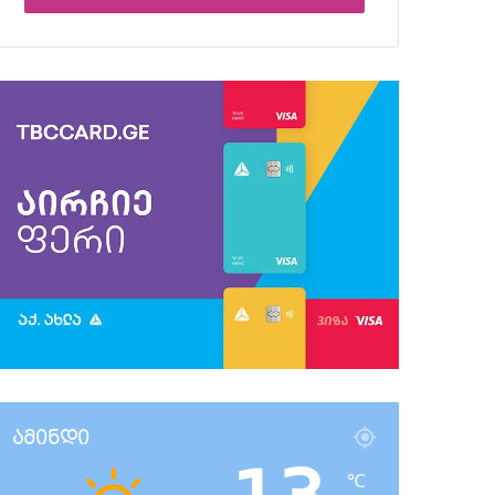
ამინდი
℃