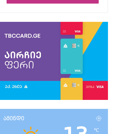
ამინდი
℃