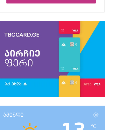
ამინდი
℃