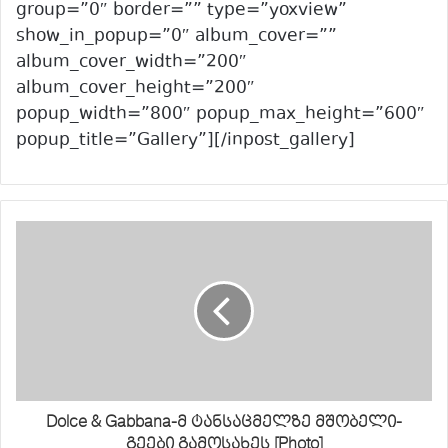
group=”0″ border=”” type=”yoxview”
show_in_popup=”0″ album_cover=””
album_cover_width=”200″
album_cover_height=”200″
popup_width=”800″ popup_max_height=”600″
popup_title=”Gallery”][/inpost_gallery]
Dolce & Gabbana-მ ტანსაცმელზე მშობელი-
გეები გამოსახეს [Photo]