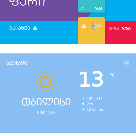
ამინდი
13
℃
თბილისი
13º - 13º
22%
12.35 km/h
Clear Sky