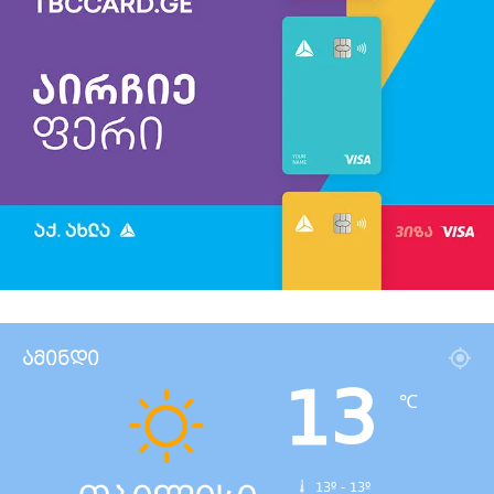
ამინდი
13
℃
13º - 13º