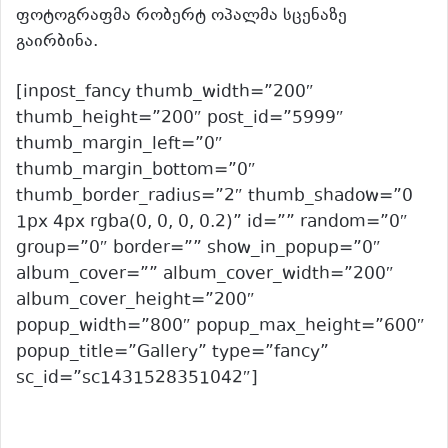
ფოტოგრაფმა რობერტ ოპალმა სცენაზე
გაირბინა.
[inpost_fancy thumb_width=”200″
thumb_height=”200″ post_id=”5999″
thumb_margin_left=”0″
thumb_margin_bottom=”0″
thumb_border_radius=”2″ thumb_shadow=”0
1px 4px rgba(0, 0, 0, 0.2)” id=”” random=”0″
group=”0″ border=”” show_in_popup=”0″
album_cover=”” album_cover_width=”200″
album_cover_height=”200″
popup_width=”800″ popup_max_height=”600″
popup_title=”Gallery” type=”fancy”
sc_id=”sc1431528351042″]