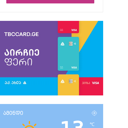
ამინდი
℃