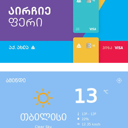
ამინდი
13
℃
თბილისი
13º - 13º
22%
12.35 km/h
Clear Sky