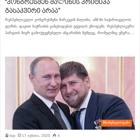
“კონგრესმენ მალინის კრიტიკა
გასაკვირი არაა”
რესპუბლიკელი კონგრესმენი მარკუეინ მალინი, აშშ-ში საქართველოს
ელჩის, დავით ბაქრაძის განცხადებას ტყუილს უწოდებს. რესპუბლიკური
პარტიის მიერ გამოქვეყნებული ანგარიშის შემდეგ, რომელშიც ეწერა,…
განაგრძე კითხვა
მნიშვნელოვანი
top
17 ივნისი, 2020
4