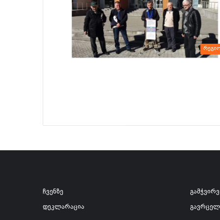
რეგი
ჩვენზე
გამჭვირ
დეკლარაცია
გავრცელ