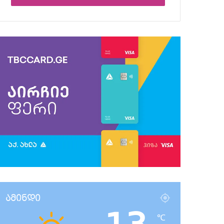
ამინდი
℃