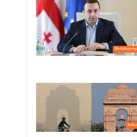
მნიშვნელოვ
მოზა