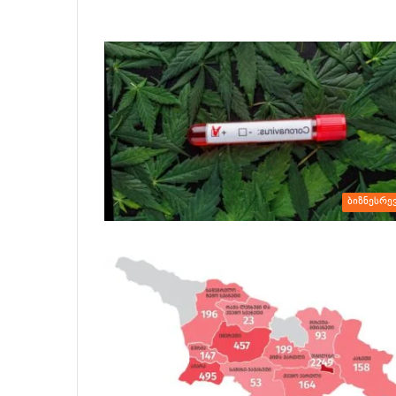
ბიზნესრე