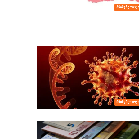
მნიშვნელოვ
მნიშვნელოვ