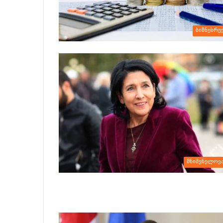
ბიზნესრე
მნიშვნელოვ