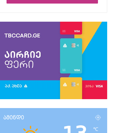
ამინდი
℃