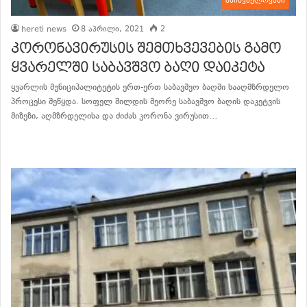
მნიშვნელოვანი
hereti news
8 აპრილი, 2021
2
კორონავირუსის შემთხვევების გამო
ყვარელში საბავშვო ბაღი დაიკეტა
ყვარლის მუნიციპალიტეტის ერთ-ერთ საბავშვო ბაღში სააღმზრდელო
პროცესი შეწყდა. სოფელ შილდის მეორე საბავშვო ბაღის დაკეტვის
მიზეზი, აღმზრდელისა და ძიძას კორონა ვირუსით…
განაგრძე კითხვა