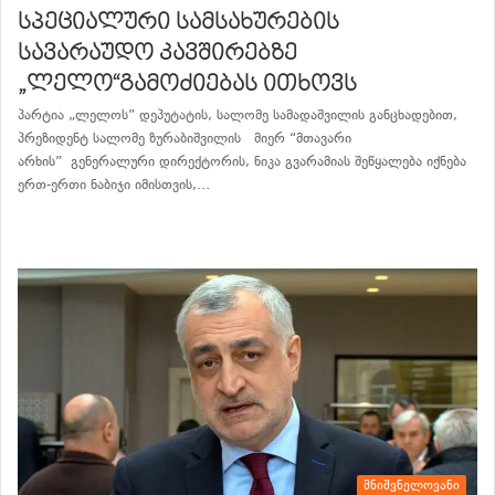
სპეციალური სამსახურების
სავარაუდო კავშირებზე
„ლელო“გამოძიებას ითხოვს
პარტია „ლელოს” დეპუტატის, სალომე სამადაშვილის განცხადებით,
პრეზიდენტ სალომე ზურაბიშვილის მიერ “მთავარი
არხის” გენერალური დირექტორის, ნიკა გვარამიას შეწყალება იქნება
ერთ-ერთი ნაბიჯი იმისთვის,…
განაგრძე კითხვა
მნიშვნელოვანი