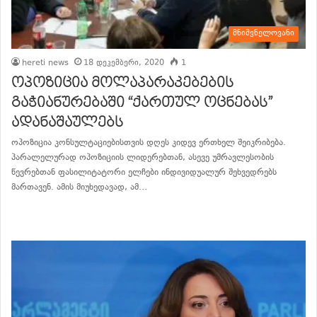
მნიშვნელოვანი
hereti news
18 დეკემბერი, 2020
1
ოპოზიცია მოლაპარაკებების
გაჭიანურებაში “ქართულ ოცნებას”
ადანაშაულებს
ოპოზიცია კონსულტაციებისთვის დღეს კიდევ ერთხელ შეიკრიბება.
პარალელურად ოპოზიციის ლიდერებთან, ასევე უმრავლესობის
წევრებთან ფასილიტატორი ელჩები ინდივიდუალურ შეხვედრებს
მართავენ. ამის მიუხედავად, ამ…
განაგრძე კითხვა