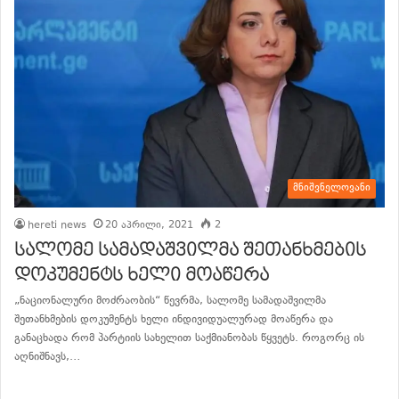
მნიშვნელოვანი
hereti news
20 აპრილი, 2021
2
სალომე სამადაშვილმა შეთანხმების
დოკუმენტს ხელი მოაწერა
„ნაციონალური მოძრაობის“ წევრმა, სალომე სამადაშვილმა
შეთანხმების დოკუმენტს ხელი ინდივიდუალურად მოაწერა და
განაცხადა რომ პარტიის სახელით საქმიანობას წყვეტს. როგორც ის
აღნიშნავს,…
განაგრძე კითხვა