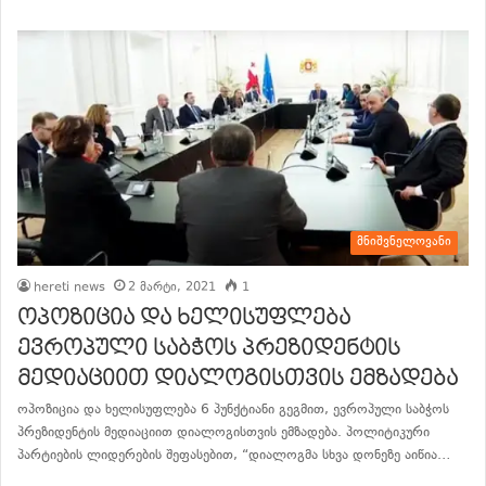
მნიშვნელოვანი
hereti news
2 მარტი, 2021
1
ოპოზიცია და ხელისუფლება
ევროპული საბჭოს პრეზიდენტის
მედიაციით დიალოგისთვის ემზადება
ოპოზიცია და ხელისუფლება 6 პუნქტიანი გეგმით, ევროპული საბჭოს
პრეზიდენტის მედიაციით დიალოგისთვის ემზადება. პოლიტიკური
პარტიების ლიდერების შეფასებით, “დიალოგმა სხვა დონეზე აიწია…